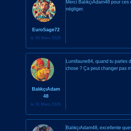
Merci BalıkçıAdam48 pour ces co
négliger.
EuroSage72
le 30 Mars 2025
Lumifaune84, quand tu parles d'i
chose ? Ça peut changer pas mal
BalıkçıAdam
48
le 31 Mars 2025
BalıkçıAdam48, excellente quest