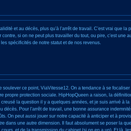
nvalidité et au décès, plus qu'à l'arrêt de travail. C'est vrai que l
contre, si on ne peut plus travailler du tout, ou pire, c'est une 
les spécificités de notre statut et de nos revenus.
de soulever ce point, ViaVitesse12. On a tendance à se focaliser 
notre propre protection sociale. HipHopQueen a raison, la définiti
 creusé la question il y a quelques années, et je suis arrivé à la 
u du décès. Pour l'arrêt de travail, une bonne assurance indemnités
ûts. On peut aussi jouer sur notre capacité à anticiper et à prov
 entre dans une autre dimension. Il faut absolument se poser la qu
ours, et de la transmission du cabinet (si on en a un). Et là, l