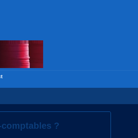
t
s-comptables ?