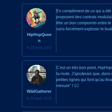
En complément de ce qui a été d
proposent des contrats modulair
être un bon compromis entre le 
sans forcément exploser le bud
HipHopQuee
n
le 15 Août 2025
C'est un très bon point, HipHopQ
la route. J'ajouterais que, dans
petites lignes qui font qu'au fi
mesure" ! 🕵️‍♂️
WildGatherer
le 15 Août 2025